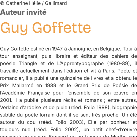
©
Catherine Hélie / Gallimard
Auteur invité
Guy
Goffette
Guy Goffette est né en 1947 à Jamoigne, en Belgique. Tour à
tour enseignant, puis libraire et éditeur des cahiers de
poésie
Triangle
et de
L’Apprentypographe
(1980-89), il
travaille actuellement dans l’édition et vit à Paris. Poète et
romancier, il a publié une quinzaine de livres et a obtenu le
Prix Mallarmé en 1989 et le Grand Prix de Poésie de
l’Académie Française pour l’ensemble de son œuvre en
2001. Il a publié plusieurs récits et romans ; entre autres,
Verlaine d’ardoise et de pluie
(rééd. Folio 1998), biographie
subtile du poète lorrain dont il se sent très proche,
Un ét
autour du cou
(rééd. Folio 2003),
Elle par bonheur e
toujours nue
(rééd. Folio 2002), un petit chef-d’œuvre
consacré au peintre Bonnard vu au travers de Marthe son