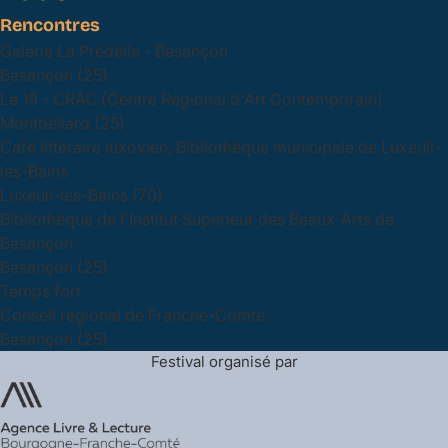
Rencontres
Galerie La Prédelle - Besançon
Besançon (25)
Le 19 - CRAC (Centre Régional d'Art Contemporain)
Montbéliard (25)
Café littéraire luxovien, Bibliothèque municipale de Luxeuil-
les-Bains
Luxeuil-les-Bains (70)
Bibliothèque de l'Institut Supérieur des Beaux-Arts de
Besançon
Besançon (25)
Temps fort
Conseil régional de Franche-Comté
Besançon (25)
Festival organisé par