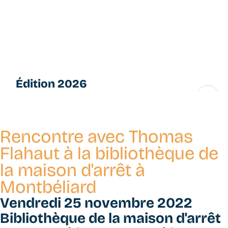
Aller
L
au
e
contenu
s
principal
P
e
ti
Édition 2026
t
e
16 → 28 novembre
s
F
Rencontre avec Thomas
u
g
Flahaut à la bibliothèque de
u
la maison d'arrêt à
e
Montbéliard
s
Vendredi 25 novembre 2022
Bibliothèque de la maison d'arrêt