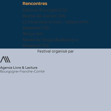
Rencontres
Éditions Æncrages & Co
Baume-les-Dames (25)
Le Pavé dans la mare - Galerie d'Art
Besançon (25)
Temps fort
Musée du Temps de Besançon
Besançon (25)
Festival organisé par