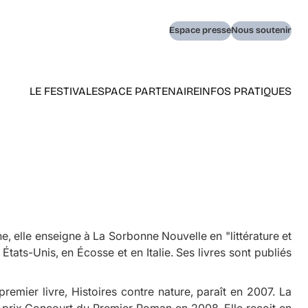
Navigation
Espace presse
Nous soutenir
secondaire
LE FESTIVAL
ESPACE PARTENAIRE
INFOS PRATIQUES
Navigation
principale
(home)
e, elle enseigne à La Sorbonne Nouvelle en "littérature et
tats-Unis, en Écosse et en Italie. Ses livres sont publiés
 premier livre,
Histoires contre nature
, paraît en 2007. La
e prix Goncourt du Premier Roman en 2008. Elle reçoit en