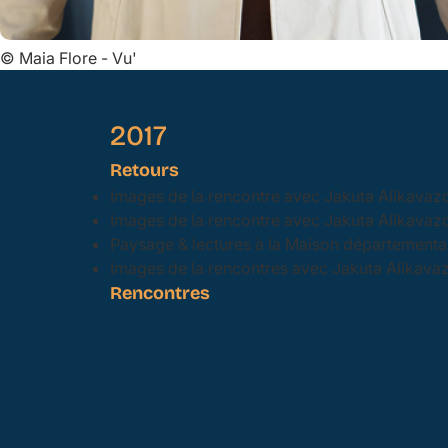
©
Maia Flore - Vu'
2017
Retours
Images de la rencontre avec Jakuta Alikavazo
Images de la rencontre avec Jakuta Alikavazov
Paysage & lectures à la Maison départementa
Images de la rencontres avec Jakuta Alikava
Rencontres