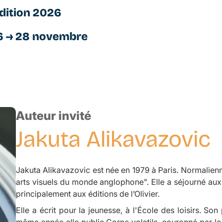
dition 2026
6 → 28 novembre
Auteur invité
Jakuta
Alikavazovic
Jakuta Alikavazovic est née en 1979 à Paris. Normalienn
arts visuels du monde anglophone". Elle a séjourné aux É
principalement aux éditions de l’Olivier.
Elle a écrit pour la jeunesse, à l'École des loisirs. Son
même année elle publie
Corps volatils
, couronné par l