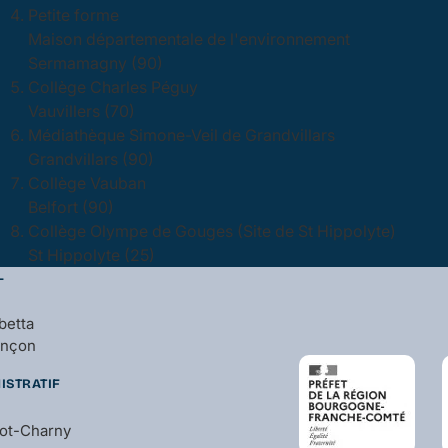
Petite forme
Maison départementale de l'environnement
Sermamagny (90)
Collège Charles Péguy
Vauvillers (70)
Médiathèque Simone-Veil de Grandvillars
Grandvillars (90)
Collège Vauban
Belfort (90)
Collège Olympe de Gouges (Site de St Hippolyte)
St Hippolyte (25)
L
betta
ançon
ISTRATIF
bot-Charny