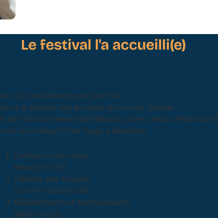
Le festival l'a accueilli(e)
vic à la médiathèque de Saint-Vit
ic à la librairie des Arcades de Lons-le-Saunier
le de l'Environnement de Malsaucy, avec Jakuta Alikavazov
zovic au Collège Victor Hugo à Besançon
Collège Victor-Hugo
Besançon (25)
Librairie des Arcades
Lons-le-Saunier (39)
Médiathèque Les Mots passants
Saint-Vit (25)