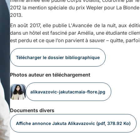
2012 la mention spéciale du prix Wepler pour
La Blonde 
2013.
En août 2017, elle publie
L'Avancée de la nuit
, aux édit
dans un hôtel est fasciné par Amélia, une étudiante client
est perdu et ce que l’on parvient à sauver – quitte, parfois
Télécharger le dossier bibliographique
Photos auteur en téléchargement
alikavazovic-jakutacmaia-flore.jpg
Documents divers
Affiche annonce Jakuta Alikavazovic (pdf, 378.92 Ko)