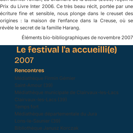
Prix du Livre Inter 2006. Ce très beau récit, portée par une
écriture fine et sensible, nous plonge dans le creuset des
origines : la maison de l’enfance dans la Creuse, où se
révèle le secret de la famille Harang.
Éléments bio-bibliographiques de novembre 2007
Le festival l'a accueilli(e)
2007
Rencontres
Médiathèque Firmin Gémier
Saint-Amour (39)
Médiathèque municipale de Clairvaux-les-Lacs
Clairvaux-les-Lacs (39)
Temps fort
Médiathèque départementale du Jura
Lons-le-Saunier (39)
Bibliothèque Janusz Korczak