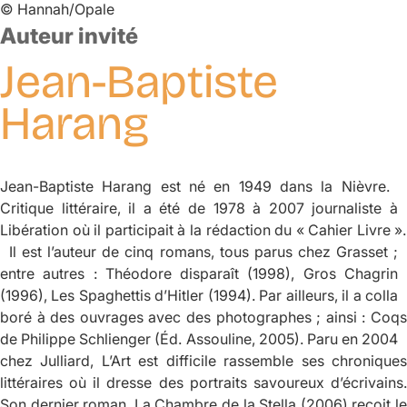
©
Hannah/Opale
Auteur invité
Jean-Baptiste
Harang
Jean-Baptiste Harang est né en 1949 dans la Nièvre.
Critique littéraire, il a été de 1978 à 2007 journaliste à
Libération
où il participait à la rédaction du « Cahier Livre ».
Il est l’auteur de cinq romans, tous parus chez Grasset ;
entre autres :
Théodore disparaît
(1998),
Gros Chagri
(1996),
Les Spaghettis d’Hitler
(1994). Par ailleurs, il a coll
boré à des ouvrages avec des photographes ; ainsi :
Coqs
de Philippe Schlienger (Éd. Assouline, 2005). Paru en 2004
chez Julliard,
L’Art est difficile
rassemble ses chronique
littéraires où il dresse des portraits savoureux d’écrivains.
Son dernier roman,
La Chambre de la Stella
(2006) reçoit l