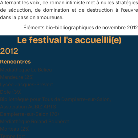
Alternant les voix, ce roman intimiste met à nu les stratégies
de séduction, de domination et de destruction à l’œuvre
dans la passion amoureuse.
Éléments bio-bibliographiques de novembre 2012
Le festival l'a accueilli(e)
2012
Rencontres
Médiathèque Le Bélieu
Mandeure (25)
Lycée Jacques-Prévert
Dole (39)
Bibliothèque pour Tous de Dampierre-sur-Salon,
Association ACBIZ'ARTS
Dampierre-sur-Salon (70)
Médiathèque Roland Bouhéret
Morteau (25)
Temps fort