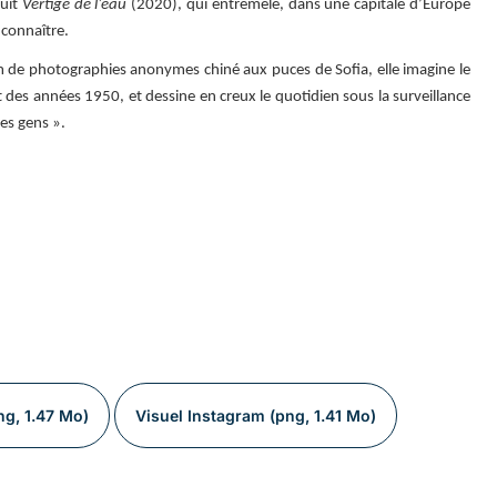
Suit
Vertige de l’eau
(2020), qui entremêle, dans une capitale d’Europe
e connaître.
m de photographies anonymes chiné aux puces de Sofia, elle imagine le
 des années 1950, et dessine en creux le quotidien sous la surveillance
des gens ».
ng, 1.47 Mo)
Visuel Instagram (png, 1.41 Mo)