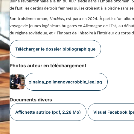
jeune révolutionnaire à la fin du XIX
siècle dans l’Empire ottoman. 
de l’Est, les destins de trois femmes qui se croisent à la piscine sans s
Son troisième roman,
Nucléus
, est paru en 2024. À partir d’un albu
voyage de jeunes ingénieurs bulgares en Allemagne de l’Est, au début
du régime soviétique, et « l’impact de l’histoire à l’intérieur du corps 
Télécharger le dossier bibliographique
Photos auteur en téléchargement
zinaida_polimenovacrobbie_lee.jpg
Documents divers
Affichette autrice (pdf, 2.28 Mo)
Visuel Facebook (p