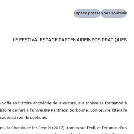
Navigation
Espace presse
Nous soutenir
secondaire
LE FESTIVAL
ESPACE PARTENAIRE
INFOS PRATIQUES
Navigation
principale
(home)
Sofia en histoire et théorie de la culture, elle achève sa formation à
toire de l’art à l’université Panthéon-Sorbonne. Son œuvre littéraire
esques au souffle poétique.
tions du Chemin de fer
Eremia
(2017), roman sur l’exil, et l’errance d’un