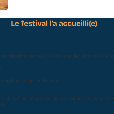
Le festival l'a accueilli(e)
er, Médiathèque municipale de Pontarlier, Librairie Le Temps
in
 Tous, Médiathèque de Blamont
ombes, École départementale de musique et de théâtre de
70)