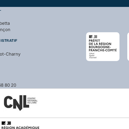
L
betta
ançon
ISTRATIF
bot-Charny
 68 80 20