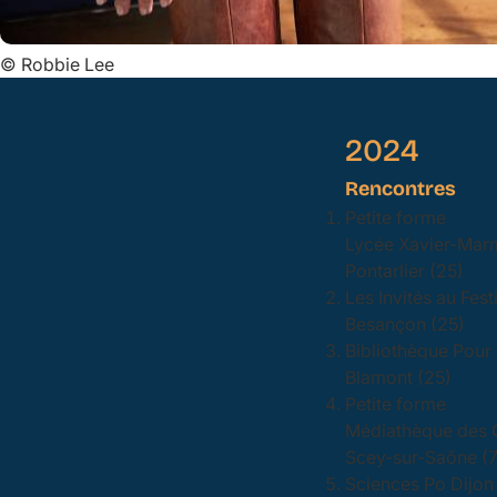
©
Robbie Lee
2024
Rencontres
Petite forme
Lycée Xavier-Marmi
Pontarlier (25)
Les Invités au Fest
Besançon (25)
Bibliothèque Pour
Blamont (25)
Petite forme
Médiathèque des C
Scey-sur-Saône (
Sciences Po Dijon