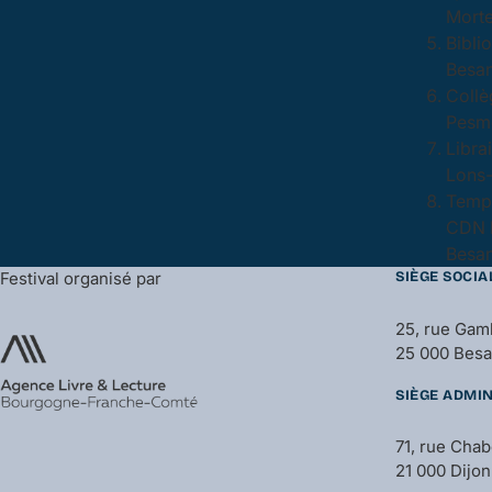
Morte
Bibli
Besan
Collè
Pesme
Libra
Lons-
Temps
CDN 
Besan
Festival organisé par
SIÈGE SOCIA
25, rue Gam
25 000 Bes
SIÈGE ADMIN
71, rue Cha
21 000 Dijon