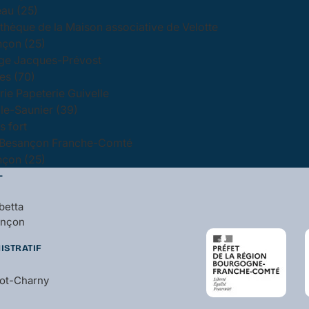
au (25)
othèque de la Maison associative de Velotte
çon (25)
ge Jacques-Prévost
s (70)
irie Papeterie Guivelle
le-Saunier (39)
 fort
Besançon Franche-Comté
çon (25)
L
betta
ançon
ISTRATIF
bot-Charny