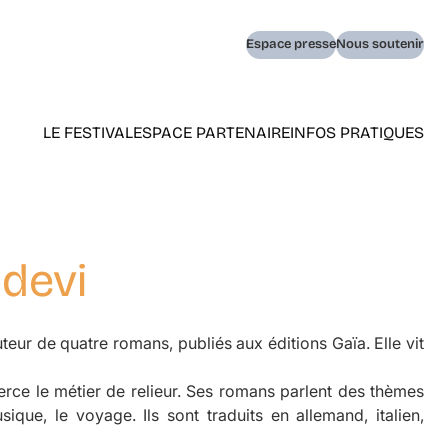
Navigation
Espace presse
Nous soutenir
secondaire
LE FESTIVAL
ESPACE PARTENAIRE
INFOS PRATIQUES
Navigation
principale
(home)
hdevi
teur de quatre romans, publiés aux éditions Gaïa. Elle vit
xerce le métier de relieur. Ses romans parlent des thèmes
ique, le voyage. Ils sont traduits en allemand, italien,