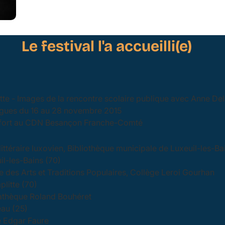
Le festival l'a accueilli(e)
te - Images de la rencontre scolaire publique avec Anne Del
Fugues du 16 au 28 novembre 2015
fort au CDN Besançon Franche-Comté
littéraire luxovien, Bibliothèque municipale de Luxeuil-les-Ba
il-les-Bains (70)
 des Arts et Traditions Populaires, Collège Leroi Gourhan
litte (70)
thèque Roland Bouhéret
au (25)
 Edgar Faure