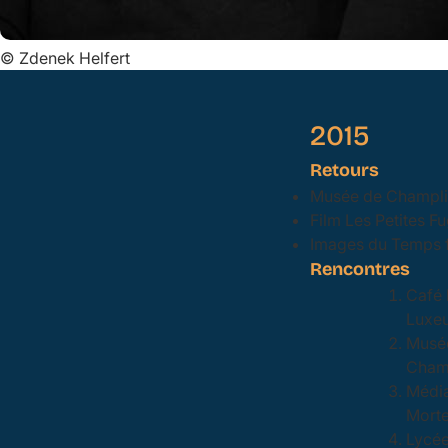
©
Zdenek Helfert
2015
Retours
Musée de Champlit
Film Les Petites 
Images du Temps 
Rencontres
Café 
Luxeu
Musée
Champ
Média
Morte
Lycée