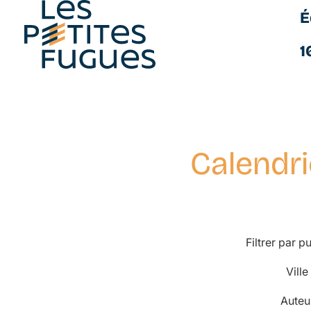
É
Les Petites Fugues
1
Calendri
Aller
au
contenu
principal
Filtrer par p
Ville
Auteu