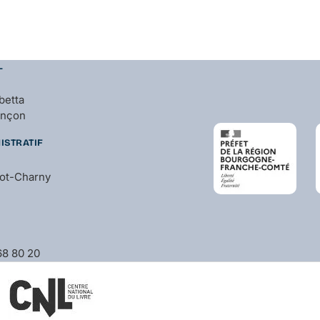
L
betta
ançon
ISTRATIF
bot-Charny
 68 80 20