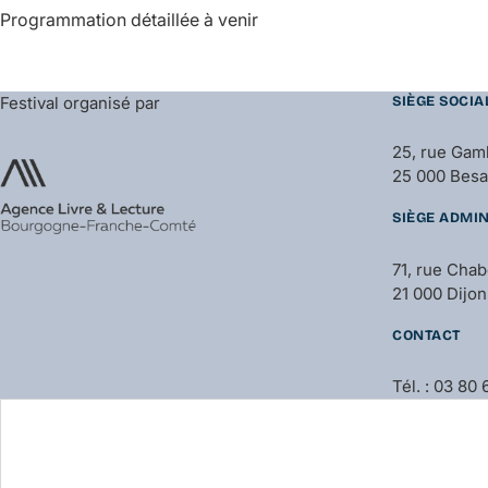
Programmation détaillée à venir
Festival organisé par
SIÈGE SOCIA
25, rue Gam
25 000 Bes
SIÈGE ADMIN
71, rue Cha
21 000 Dijon
CONTACT
Tél. : 03 80