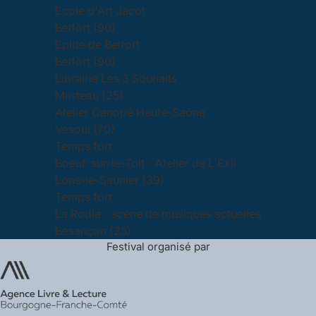
École d'Art Jacot
Belfort (90)
Épide de Belfort
Belfort (90)
Librairie Les 3 Souhaits
Morteau (25)
Atelier Canopé Haute-Saône
Vesoul (70)
Temps fort
Boeuf-sur-le-Toit - Atelier de L'Exil
Lons-le-Saunier (39)
Temps fort
La Rodia - scène de musiques actuelles
Besançon (25)
Festival organisé par