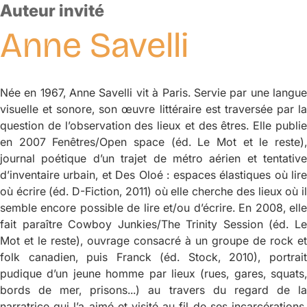
Auteur invité
Anne
Savelli
Née en 1967, Anne Savelli vit à Paris. Servie par une langue
visuelle et sonore, son œuvre littéraire est traversée par la
question de l’observation des lieux et des êtres. Elle publie
en 2007
Fenêtres/Open space
(éd. Le Mot et le reste)
journal poétique d’un trajet de métro aérien et tentative
d’inventaire urbain, et
Des Oloé : espaces élastiques où lir
où écrire
(éd. D-Fiction, 2011) où elle cherche des lieux où i
semble encore possible de lire et/ou d’écrire. En 2008, elle
fait paraître
Cowboy Junkies/The Trinity Session
(éd. L
Mot et le reste), ouvrage consacré à un groupe de rock et
folk canadien, puis
Franck
(éd. Stock, 2010), portrai
pudique d’un jeune homme par lieux (rues, gares, squats,
bords de mer, prisons...) au travers du regard de la
narratrice qui l’a aimé et visité au fil de ses incarcérations.