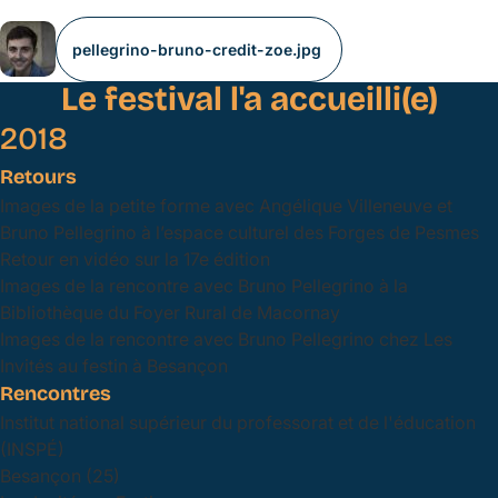
pellegrino-bruno-credit-zoe.jpg
Le festival l'a accueilli(e)
2018
Retours
Images de la petite forme avec Angélique Villeneuve et
Bruno Pellegrino à l’espace culturel des Forges de Pesmes
Retour en vidéo sur la 17e édition
Images de la rencontre avec Bruno Pellegrino à la
Bibliothèque du Foyer Rural de Macornay
Images de la rencontre avec Bruno Pellegrino chez Les
Invités au festin à Besançon
Rencontres
Institut national supérieur du professorat et de l'éducation
(INSPÉ)
Besançon (25)