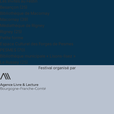
Les Invités au Festin
Besançon (25)
Bibliothèque de Macornay
Macornay (39)
Médiathèque de Rigney
Rigney (25)
Petite forme
Espace Culturel des Forges de Pesmes
PESMES (70)
Bibliothèque municipale « Lisons-lisez »
Le Russey (25)
Festival organisé par