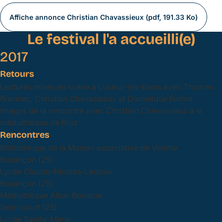
Affiche annonce Christian Chavassieux (pdf, 191.33 Ko)
Le festival l'a accueilli(e)
2017
Retours
Lectures mises en scène à Luxeuil-les-Bains avec Thomas
Bronnec, Christian Chavassieux et Dominique Forma
Images de la rencontre avec Christian Chavassieux à la
médiathèque de Rioz
Rencontres
Bibliothèque de la Maison associative de Velotte
Besançon (25)
Lycée Claude-Nicolas-Ledoux
Besançon (25)
Médiathèque Alice-Boname
Seloncourt (25)
Lycée Sainte-Marie