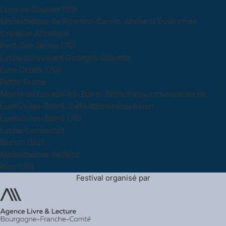
Lons-le-Saunier (39)
Médiathèque de Port-sur-Saône, Atelier d'Éveil et de
Création Artistique
Port-Sur-Saône (70)
Lycée polyvalent Georges Colomb
Lure Cedex (70)
Petite forme
Mairie de Luxeuil-les-Bains, Bibliothèque municipale de
Luxeuil-les-Bains, Café littéraire luxovien
Luxeuil-les-Bains (70)
Lycée Condorcet
Belfort (90)
Médiathèque de Rioz
Rioz (70)
Festival organisé par