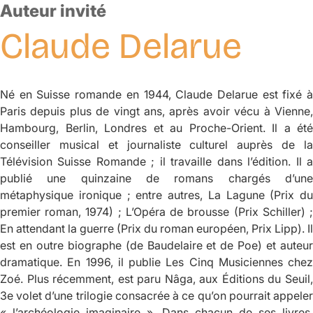
Auteur invité
Claude
Delarue
Né en Suisse romande en 1944, Claude Delarue est fixé à
Paris depuis plus de vingt ans, après avoir vécu à Vienne,
Hambourg, Berlin, Londres et au Proche-Orient. Il a été
conseiller musical et journaliste culturel auprès de la
Télévision Suisse Romande ; il travaille dans l’édition. Il a
publié une quinzaine de romans chargés d’une
métaphysique ironique ; entre autres,
La Lagune
(Prix du
premier roman, 1974) ;
L’Opéra de brousse
(Prix Schiller) 
En attendant la guerre
(Prix du roman européen, Prix Lipp). Il
est en outre biographe (de Baudelaire et de Poe) et auteur
dramatique. En 1996, il publie
Les Cinq Musiciennes
chez
Zoé. Plus récemment, est paru
Nâga
, aux Éditions du Seuil
3e volet d’une trilogie consacrée à ce qu’on pourrait appeler
« l’archéologie imaginaire ». Dans chacun de ses livres,