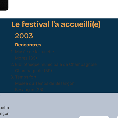
Le festival l'a accueilli(e)
2003
Rencontres
Musée de la Lunette
Morez (39)
Bibliothèque municipale de Champagnole
Champagnole (39)
Temps fort
Musée du Temps de Besançon
Besançon (25)
L
betta
ançon