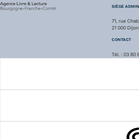
SIÈGE ADMIN
71, rue Cha
21 000 Dijon
CONTACT
Tél. : 03 80