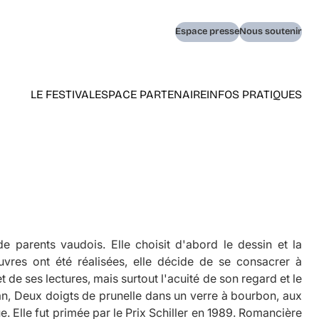
Navigation
Espace presse
Nous soutenir
secondaire
LE FESTIVAL
ESPACE PARTENAIRE
INFOS PRATIQUES
Navigation
principale
(home)
 parents vaudois. Elle choisit d'abord le dessin et la
œuvres ont été réalisées, elle décide de se consacrer à
t de ses lectures, mais surtout l'acuité de son regard et le
an,
Deux doigts de prunelle dans un verre à bourbon
, aux
ique. Elle fut primée par le Prix Schiller en 1989. Romancière