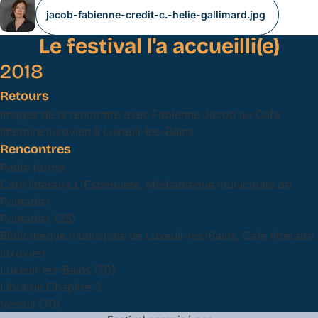
jacob-fabienne-credit-c.-helie-gallimard.jpg
Le festival l'a accueilli(e)
2018
Retours
Images de la rencontre avec Fabienne Jacob au Café
littéraire luxovien à Luxeuil-les-Bains
Rencontres
Petite forme
Café littéraire L'Esperluète, Médiathèque municipale de
Pontarlier
Pontarlier (25)
Bibliothèque municipale de Luxeuil-les-Bains, Café littéraire
luxovien
Luxeuil-les-Bains (70)
Librairie Chapitre 3
Vesoul (70)