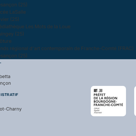
sançon (25)
cée LaSalle
vier (25)
diathèque Les Mots de la Loue
ingey (25)
ôture
nds régional d'art contemporain de Franche-Comté (FRAC)
sançon (25)
L
betta
ançon
ISTRATIF
bot-Charny