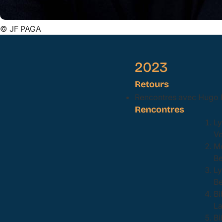
©
JF PAGA
2023
Retours
Rencontres avec Hugo B
Rencontres
Ly
Ve
Mé
Be
Ly
Be
Bi
La
Bi