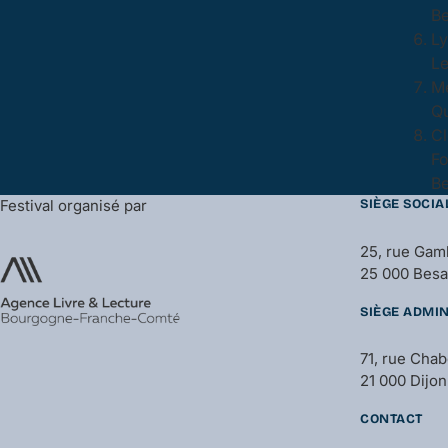
Be
Ly
Le
Mé
Qu
Cl
Fo
Be
Festival organisé par
SIÈGE SOCIA
25, rue Gam
25 000 Bes
SIÈGE ADMIN
71, rue Cha
21 000 Dijon
CONTACT