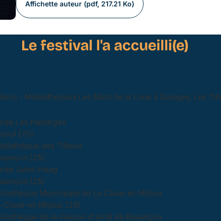
Affichette auteur (pdf, 217.21 Ko)
Le festival l'a accueilli(e)
oris - Médiathèques Les Mots de la Loue à Quingey, Les Till
cée Les Haberges
soul (70)
diathèque des Tilleuls
sançon (25)
cée Jules-Haag
sançon (25)
bliothèque Municipale de La Cluse-et-Mijoux
-Cluse-et-Mijoux (25)
bliothèque de la maison d'arrêt de Besançon