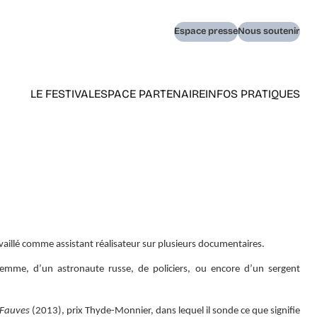
Navigation
Espace presse
Nous soutenir
secondaire
LE FESTIVAL
ESPACE PARTENAIRE
INFOS PRATIQUES
Navigation
principale
(home)
ravaillé comme assistant réalisateur sur plusieurs documentaires.
-femme, d’un astronaute russe, de policiers, ou encore d’un sergent
 Fauves
(2013), prix Thyde-Monnier, dans lequel il sonde ce que signifie