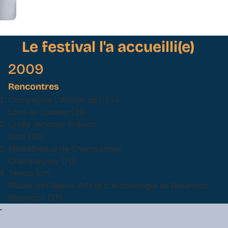
Le festival l'a accueilli(e)
2009
Rencontres
Compagnie L'Atelier de L'Exil
Lons-le-Saunier (39)
Lycée Jacques-Prévert
Dole (39)
Médiathèque de Champagney
Champagney (70)
Temps fort
Musée des Beaux-Arts et d'Archéologie de Besançon
Besançon (25)
L