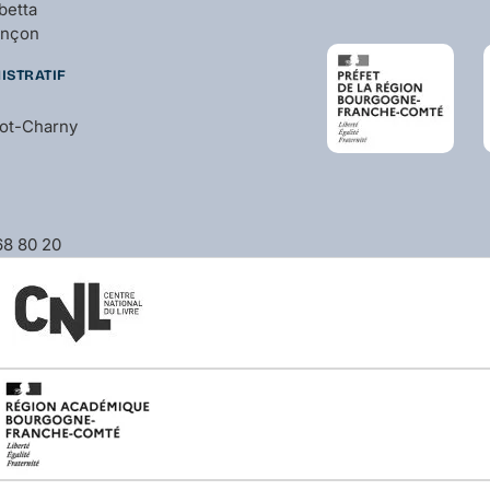
betta
ançon
ISTRATIF
bot-Charny
 68 80 20