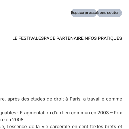
Navigation
Espace presse
Nous soutenir
secondaire
LE FESTIVAL
ESPACE PARTENAIRE
INFOS PRATIQUES
Navigation
principale
(home)
ère, après des études de droit à Paris, a travaillé comme
.
rquables :
Fragmentation d’un lieu commun
en 2003 – Prix
are
en 2008.
gue, l’essence de la vie carcérale en cent textes brefs et