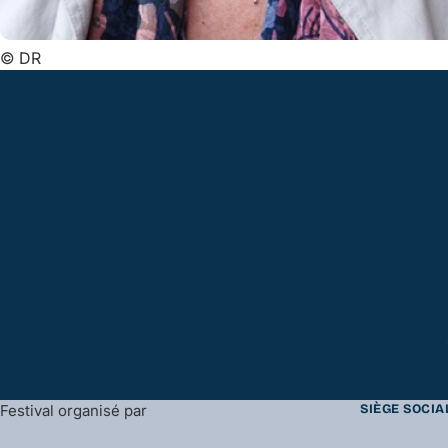
©
DR
Festival organisé par
SIÈGE SOCIA