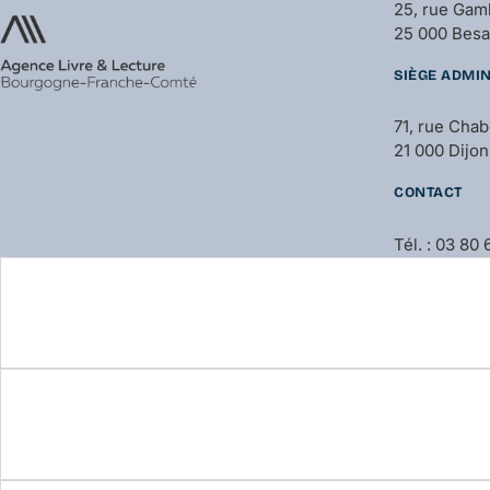
25, rue Gam
25 000 Bes
SIÈGE ADMIN
71, rue Cha
21 000 Dijon
CONTACT
Tél. : 03 80