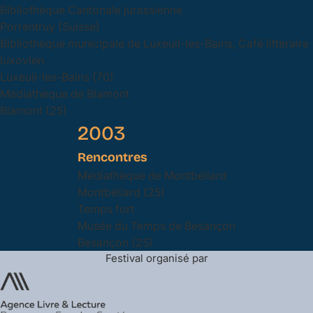
Bibliothèque Cantonale jurassienne
Porrentruy (Suisse)
Bibliothèque municipale de Luxeuil-les-Bains, Café littéraire
luxovien
Luxeuil-les-Bains (70)
Médiathèque de Blamont
Blamont (25)
2003
Rencontres
Médiathèque de Montbéliard
Montbéliard (25)
Temps fort
Musée du Temps de Besançon
Besançon (25)
Festival organisé par