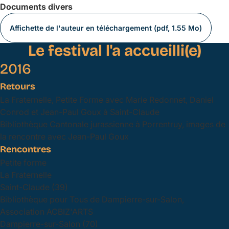
Documents divers
Affichette de l'auteur en téléchargement (pdf, 1.55 Mo)
Le festival l'a accueilli(e)
2016
Retours
La Fraternelle, Petite Forme avec Marie Redonnet, Daniel
Conrod et Jean-Paul Goux à Saint-Claude
Bibliothèque Cantonale jurassienne à Porrentruy, images de
la rencontre avec Jean-Paul Goux
Rencontres
Petite forme
La Fraternelle
Saint-Claude (39)
Bibliothèque pour Tous de Dampierre-sur-Salon,
Association ACBIZ'ARTS
Dampierre-sur-Salon (70)