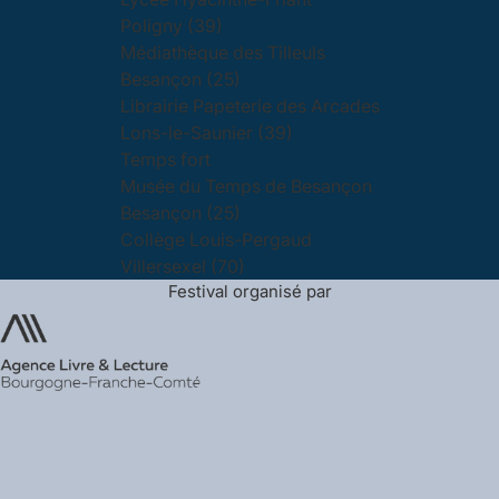
Poligny (39)
Médiathèque des Tilleuls
Besançon (25)
Librairie Papeterie des Arcades
Lons-le-Saunier (39)
Temps fort
Musée du Temps de Besançon
Besançon (25)
Collège Louis-Pergaud
Villersexel (70)
Festival organisé par