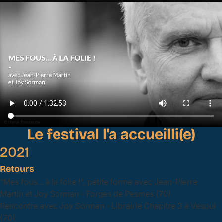
Le festival l'a accueilli(e)
2021
Retours
"Mes fous... à la folie !", petite forme avec Jean-Pierre
Martin et Joy Sorman - Forges de Pesmes (70)
Rencontre avec Joy Sorman - Librairie Chapitre 3 à Vesoul
(70)