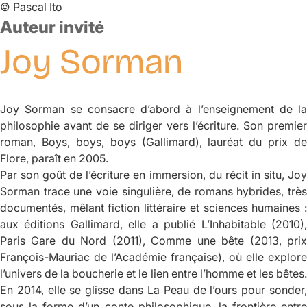
©
Pascal Ito
Auteur invité
Joy
Sorman
Joy Sorman se consacre d’abord à l’enseignement de la
philosophie avant de se diriger vers l’écriture. Son premier
roman,
Boys, boys, boys
(Gallimard), lauréat du prix de
Flore, paraît en 2005.
Par son goût de l’écriture en immersion, du récit
in situ
, Jo
Sorman trace une voie singulière, de romans hybrides, très
documentés, mêlant fiction littéraire et sciences humaines :
aux éditions Gallimard, elle a publié
L’Inhabitable
(2010)
Paris Gare du Nord
(2011),
Comme une bête
(2013, pri
François-Mauriac de l’Académie française), où elle explore
l’univers de la boucherie et le lien entre l’homme et les bêtes.
En 2014, elle se glisse dans
La Peau de l’ours
pour sonder
sous la forme d’un conte philosophique, la frontière entre