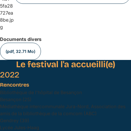
Documents divers
(pdf, 32.71 Mo)
Le festival l'a accueilli(e)
2022
Rencontres
Bibliothèque de l'hôpital de Besançon
Besançon (25)
Médiathèque intercommunale Jura-Nord, Association des
amis de la bibliothèque de la comcom (ABC)
Gendrey (39)
Lycée Jules-Haag