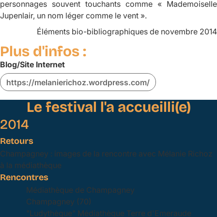
personnages souvent touchants comme « Mademoiselle
Jupenlair, un nom léger comme le vent ».
Éléments bio-bibliographiques de novembre 2014
Plus d'infos :
Blog/Site Internet
https://melanierichoz.wordpress.com/
Le festival l'a accueilli(e)
2014
Retours
Champagney : images de la rencontre avec Mélanie Richoz
à la médiathèque
Rencontres
Médiathèque de Champagney
Champagney (70)
"Ludythèque" Médiathèque Terre d'Emeraude