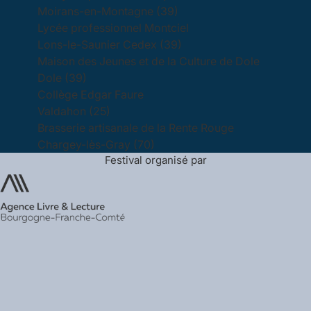
Moirans-en-Montagne (39)
Lycée professionnel Montciel
Lons-le-Saunier Cedex (39)
Maison des Jeunes et de la Culture de Dole
Dole (39)
Collège Edgar Faure
Valdahon (25)
Brasserie artisanale de la Rente Rouge
Chargey-lès-Gray (70)
Festival organisé par