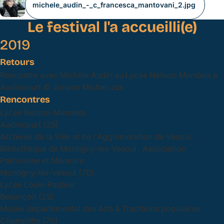
michele_audin_-_c_francesca_mantovani_2.jpg
Le festival l'a accueilli(e)
2019
Retours
Rencontre avec Michèle Audin au Lycée Nelson-Mandela à
Audincourt © Johann Michalczak
Rencontres
Lycée Nelson-Mandela
Audincourt (25)
Archives de la Ville et de l'Agglomération de Vesoul,
Bibliothèque de Montigny-lès-Vesoul , Association
Patrimoine et Mémoire
Montigny-lès-Vesoul (70)
Lycée Louis-Pasteur
Besançon (25)
Musée départemental des Arts & Traditions populaires
Champlitte (70)