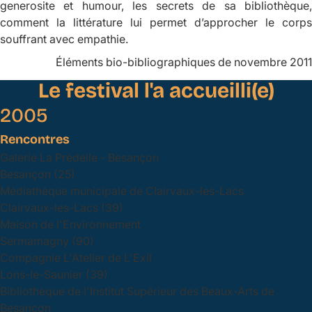
generosite et humour, les secrets de sa bibliothèque,
comment la littérature lui permet d’approcher le corps
souffrant avec empathie.
Éléments bio-bibliographiques de novembre 2011
Le festival l'a accueilli(e)
2005
Rencontres
Galerie La Prédelle - Besançon
Besançon (25)
Médiathèque municipale de Clairvaux-les-Lacs
Clairvaux-les-Lacs (39)
Maison de l'Environnement
Sermamagny (90)
Compagnie L'Atelier de L'Exil
Lons-le-Saunier (39)
Bibliothèque de l'Institut Supérieur des Beaux-Arts de
Besançon