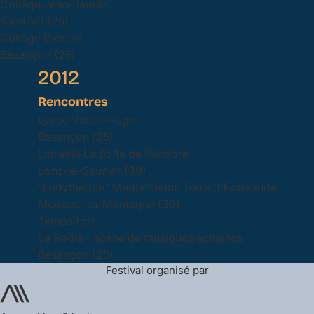
Collège Jean-Jaurès
Saint-Vit (25)
Collège Diderot
Besançon (25)
2012
Rencontres
Lycée Victor-Hugo
Besançon (25)
Librairie La Boîte de Pandore
Lons-le-Saunier (39)
"Ludythèque" Médiathèque Terre d'Emeraude
Moirans-en-Montagne (39)
Temps fort
La Rodia - scène de musiques actuelles
Besançon (25)
Festival organisé par