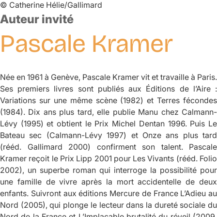
©
Catherine Hélie/Gallimard
Auteur invité
Pascale
Kramer
Née en 1961 à Genève, Pascale Kramer vit et travaille à Paris.
Ses premiers livres sont publiés aux Éditions de l’Aire :
Variations sur une même scène
(1982) et
Terres féconde
s
(1984). Dix ans plus tard, elle publie
Manu
chez Calmann
Lévy (1995) et obtient le Prix Michel Dentan 1996. Puis
Le
Bateau sec
(Calmann-Lévy 1997) et
Onze ans plus tard
(rééd. Gallimard 2000) confirment son talent. Pascale
Kramer reçoit le Prix Lipp 2001 pour
Les Vivants
(rééd. Foli
2002), un superbe roman qui interroge la possibilité pour
une famille de vivre après la mort accidentelle de deux
enfants. Suivront aux éditions Mercure de France
L’Adieu au
Nord
(2005), qui plonge le lecteur dans la dureté sociale du
Nord de la France et
L’Implacable brutalité du réveil
(2009