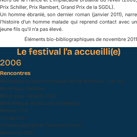
Prix Schiller, Prix Rambert, Grand Prix de la SGDL).
Un homme ébranlé
, son dernier roman (janvier 2011), narre
l’histoire d’un homme malade qui reprend contact avec un
jeune fils qu’il n’a pas élevé.
Éléments bio-bibliographiques de novembre 2011
Le festival l'a accueilli(e)
2006
Rencontres
Médiathèque intercommunale du Val d'Amour - site de
Mont-sous-Vaudrey
Mont-sous-Vaudrey (39)
Bibliothèque municipale de Melisey
Melisey (70)
Temps fort
Conseil régional de Franche-Comté
Besançon (25)