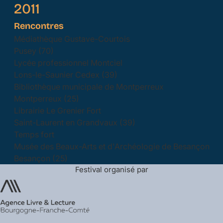
2011
Rencontres
Médiathèque Gustave-Courtois
Pusey (70)
Lycée professionnel Montciel
Lons-le-Saunier Cedex (39)
Bibliothèque municipale de Montperreux
Montperreux (25)
Librairie Le Grenier Fort
Saint-Laurent en Grandvaux (39)
Temps fort
Musée des Beaux-Arts et d'Archéologie de Besançon
Besançon (25)
Festival organisé par