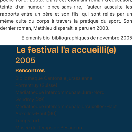
teinté d’un humour pince-sans-rire, l’auteur ausculte les
rapports entre un père et son fils, qui sont reliés par un
même culte du corps à travers la pratique du sport. Son
dernier roman,
Matthieu disparaît,
a paru en 2003.
Éléments bio-bibliographiques de novembre 2005
Le festival l'a accueilli(e)
2005
Rencontres
Bibliothèque Cantonale jurassienne
Porrentruy (Suisse)
Médiathèque intercommunale Jura-Nord
Gendrey (39)
Médiathèque intercommunale d'Auxelles-Haut
Auxelles-Haut (90)
Temps fort
Musée du Temps de Besançon