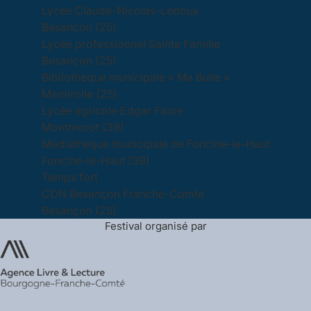
Lycée Claude-Nicolas-Ledoux
Besançon (25)
Lycée professionnel Sainte Famille
Besançon (25)
Bibliothèque municipale « Ma Bulle »
Mamirolle (25)
Lycée agricole Edgar Faure
Montmorot (39)
Médiathèque municipale de Foncine-le-Haut
Foncine-le-Haut (39)
Temps fort
CDN Besançon Franche-Comté
Besançon (25)
Festival organisé par