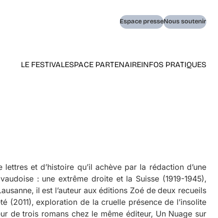
Navigation
Espace presse
Nous soutenir
secondaire
LE FESTIVAL
ESPACE PARTENAIRE
INFOS PRATIQUES
Navigation
principale
(home)
lettres et d’histoire qu’il achève par la rédaction d’une
vaudoise : une extrême droite et la Suisse (1919-1945)
,
Lausanne, il est l’auteur aux éditions Zoé de deux recueils
té
(2011), exploration de la cruelle présence de l’insolite
teur de trois romans chez le même éditeur,
Un Nuage sur