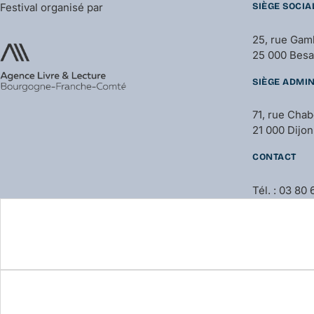
Festival organisé par
SIÈGE SOCIA
25, rue Gam
25 000 Bes
SIÈGE ADMIN
71, rue Cha
21 000 Dijon
CONTACT
Tél. : 03 80