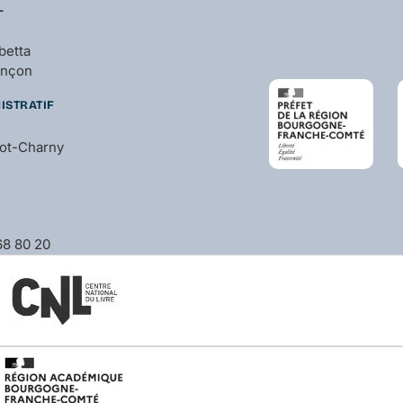
L
betta
ançon
ISTRATIF
bot-Charny
 68 80 20