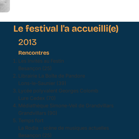
Le festival l'a accueilli(e)
2013
Rencontres
Les Invités au Festin
Besançon (25)
Librairie La Boîte de Pandore
Lons-le-Saunier (39)
Lycée polyvalent Georges Colomb
Lure Cedex (70)
Médiathèque Simone-Veil de Grandvillars
Grandvillars (90)
Temps fort
La Rodia - scène de musiques actuelles
Besançon (25)