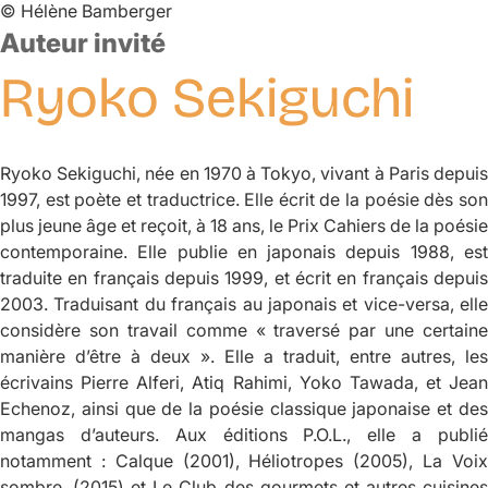
©
Hélène Bamberger
Auteur invité
Ryoko
Sekiguchi
Ryoko Sekiguchi, née en 1970 à Tokyo, vivant à Paris depuis
1997, est poète et traductrice. Elle écrit de la poésie dès son
plus jeune âge et reçoit, à 18 ans, le Prix Cahiers de la poésie
contemporaine. Elle publie en japonais depuis 1988, est
traduite en français depuis 1999, et écrit en français depuis
2003. Traduisant du français au japonais et vice-versa, elle
considère son travail comme « traversé par une certaine
manière d’être à deux ». Elle a traduit, entre autres, les
écrivains Pierre Alferi, Atiq Rahimi, Yoko Tawada, et Jean
Echenoz, ainsi que de la poésie classique japonaise et des
mangas d’auteurs. Aux éditions P.O.L., elle a publié
notamment :
Calque
(2001),
Héliotropes
(2005),
La Voi
sombre
, (2015) et
Le Club des gourmets et autres cuisine