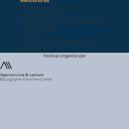
Rencontres
Compagnie L'Atelier de L'Exil
Lons-le-Saunier (39)
Médiathèque Simone-Veil de Grandvillars
Grandvillars (90)
Temps fort
Conseil régional de Franche-Comté
Besançon (25)
Festival organisé par