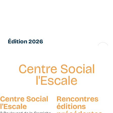
Aller
L
au
e
contenu
s
principal
P
e
ti
Édition 2026
t
e
16 → 28 novembre
s
F
Centre Social
u
g
l'Escale
u
e
s
Centre Social
Rencontres
l'Escale
éditions