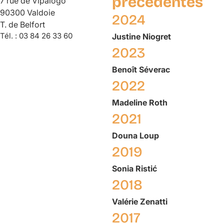
précédentes
7 rue de Vipalogo
90300 Valdoie
2024
T. de Belfort
Tél. :
03 84 26 33 60
Justine
Niogret
2023
Benoît
Séverac
2022
Madeline
Roth
2021
Douna
Loup
2019
Sonia
Ristić
2018
Valérie
Zenatti
2017