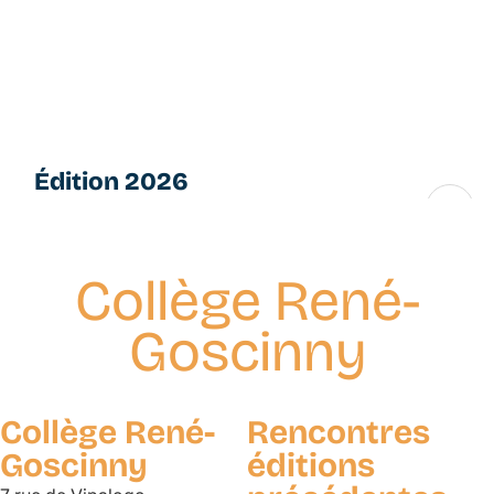
Aller
L
au
e
contenu
s
principal
P
e
ti
Édition 2026
t
e
16 → 28 novembre
s
F
Collège René-
u
g
Goscinny
u
e
s
Collège René-
Rencontres
Goscinny
éditions