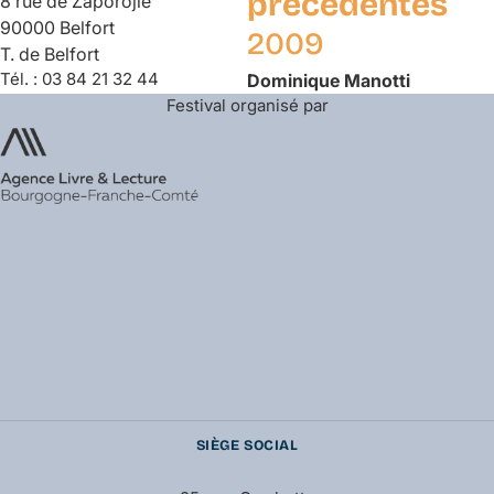
précédentes
8 rue de Zaporojie
90000 Belfort
2009
T. de Belfort
Tél. :
03 84 21 32 44
Dominique
Manotti
Festival organisé par
SIÈGE SOCIAL