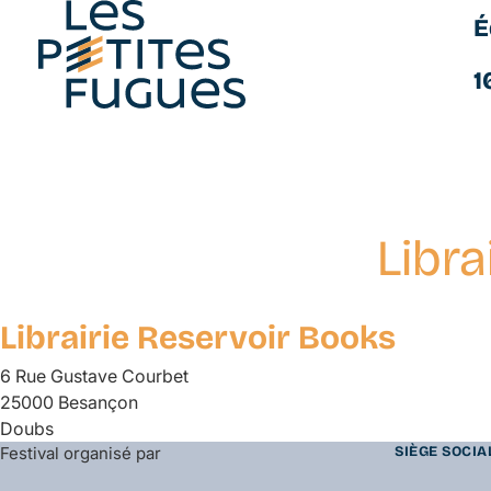
É
Les Petites Fugues
1
Libra
Aller
au
contenu
Librairie Reservoir Books
principal
6 Rue Gustave Courbet
25000 Besançon
Doubs
Festival organisé par
SIÈGE SOCIA