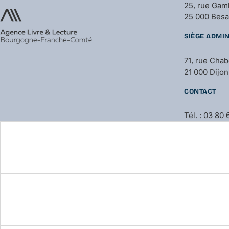
25, rue Gam
25 000 Bes
SIÈGE ADMIN
71, rue Cha
21 000 Dijon
CONTACT
Tél. : 03 80