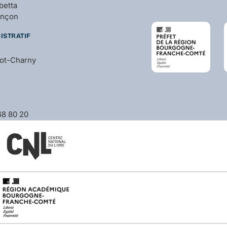
betta
ançon
ISTRATIF
bot-Charny
 68 80 20