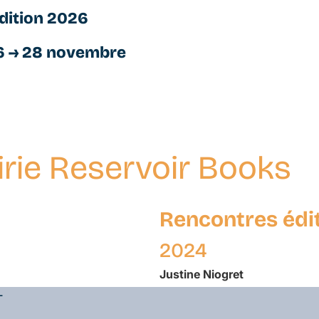
dition 2026
6 → 28 novembre
irie Reservoir Books
Rencontres édi
2024
Justine
Niogret
L