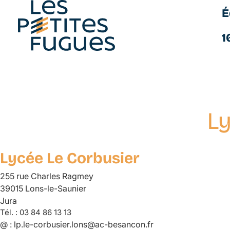
É
Les Petites Fugues
1
Ly
Aller
au
contenu
Lycée Le Corbusier
principal
255 rue Charles Ragmey
39015 Lons-le-Saunier
Jura
Tél. :
03 84 86 13 13
@ :
lp.le-corbusier.lons@ac-besancon.fr