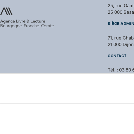
25, rue Gam
25 000 Bes
SIÈGE ADMIN
71, rue Cha
21 000 Dijon
CONTACT
Tél. : 03 80