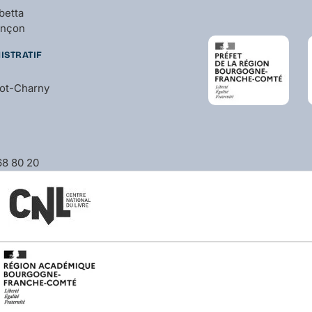
betta
ançon
ISTRATIF
bot-Charny
 68 80 20