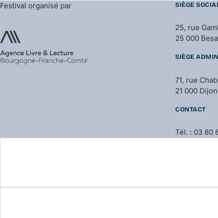
Festival organisé par
SIÈGE SOCIA
25, rue Gam
25 000 Bes
SIÈGE ADMIN
71, rue Cha
21 000 Dijon
CONTACT
Tél. : 03 80