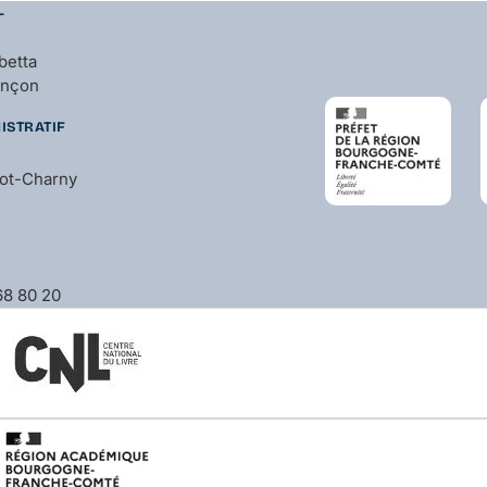
L
betta
ançon
ISTRATIF
bot-Charny
 68 80 20