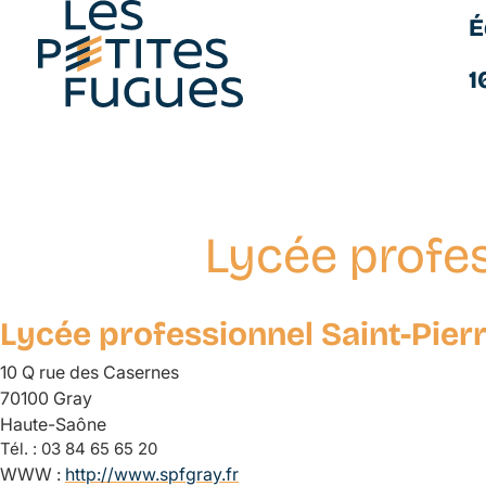
É
Les Petites Fugues
1
Lycée profes
Aller
au
contenu
Lycée professionnel Saint-Pierr
principal
10 Q rue des Casernes
70100 Gray
Haute-Saône
Tél. :
03 84 65 65 20
WWW :
http://www.spfgray.fr