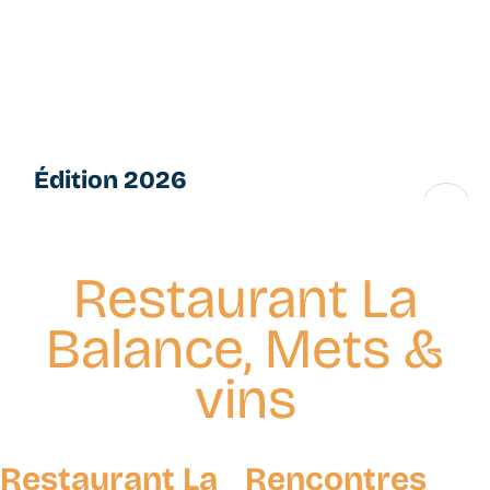
Aller
L
au
e
contenu
s
principal
P
e
ti
Édition 2026
t
e
16 → 28 novembre
s
F
Restaurant La
u
g
Balance, Mets &
u
e
vins
s
Restaurant La
Rencontres