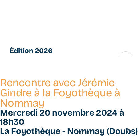
Aller
L
au
e
contenu
s
principal
P
e
ti
Édition 2026
t
e
16 → 28 novembre
s
F
Rencontre avec Jérémie
u
g
Gindre à la Foyothèque à
u
Nommay
e
s
Mercredi 20 novembre 2024 à
18h30
La Foyothèque - Nommay (Doubs)