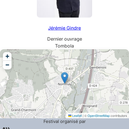
Jérémie
Gindre
Dernier ouvrage
Tombola
+
−
Leaflet
|
©
OpenStreetMap
contributors
Festival organisé par