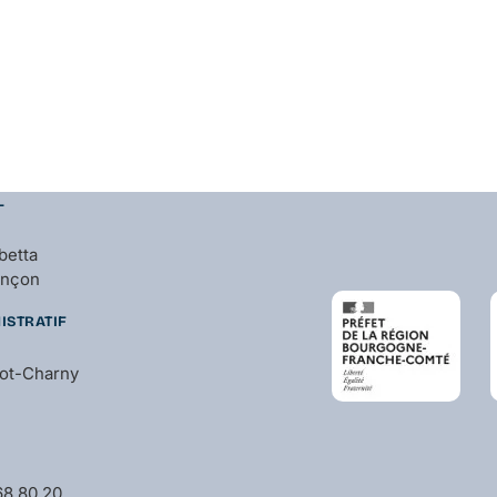
L
betta
ançon
ISTRATIF
bot-Charny
 68 80 20