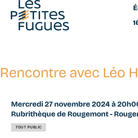
É
Les Petites Fugues
1
Rencontre avec Léo H
Aller
au
contenu
principal
Mercredi 27 novembre 2024 à 20h0
Rubrithèque de Rougemont - Rouge
TOUT PUBLIC