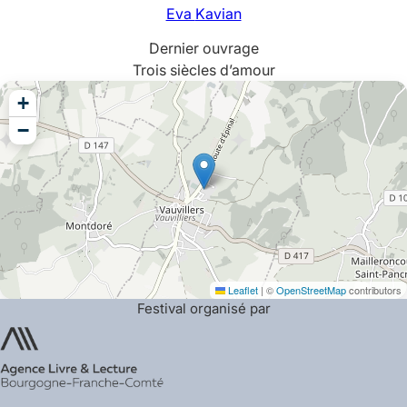
Eva
Kavian
Dernier ouvrage
Trois siècles d’amour
+
−
Leaflet
|
©
OpenStreetMap
contributors
Festival organisé par