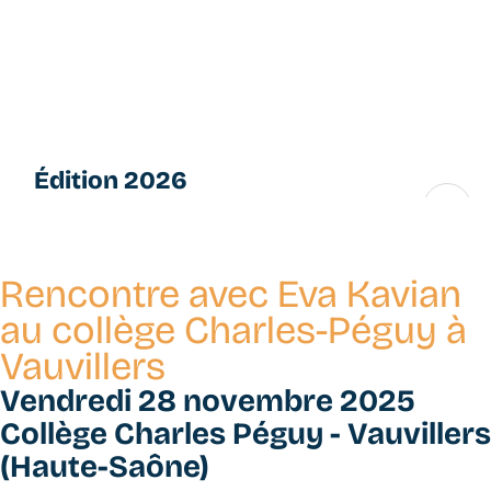
Aller
L
au
e
contenu
s
principal
P
e
ti
Édition 2026
t
e
16 → 28 novembre
s
F
Rencontre avec Eva Kavian
u
g
au collège Charles-Péguy à
u
Vauvillers
e
s
Vendredi 28 novembre 2025
Collège Charles Péguy - Vauvillers
(Haute-Saône)