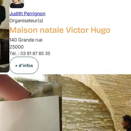
Judith
Perrignon
Organisateur(s)
Maison natale Victor Hugo
140 Grande rue
25000
Tél. :
03 81 87 85 35
+ d'infos