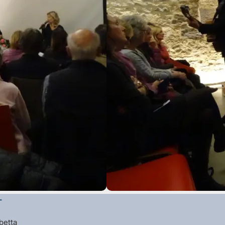
L
betta