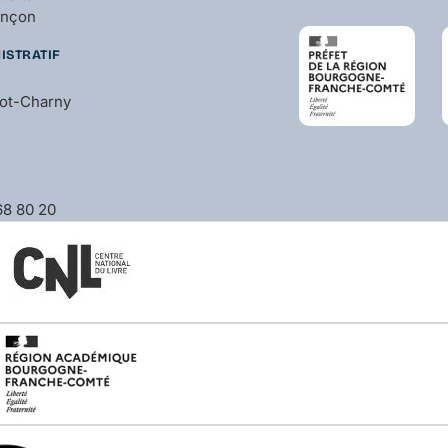
ançon
ISTRATIF
bot-Charny
 68 80 20