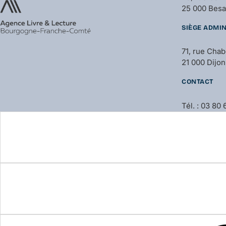
25 000 Bes
SIÈGE ADMIN
71, rue Cha
21 000 Dijon
CONTACT
Tél. : 03 80