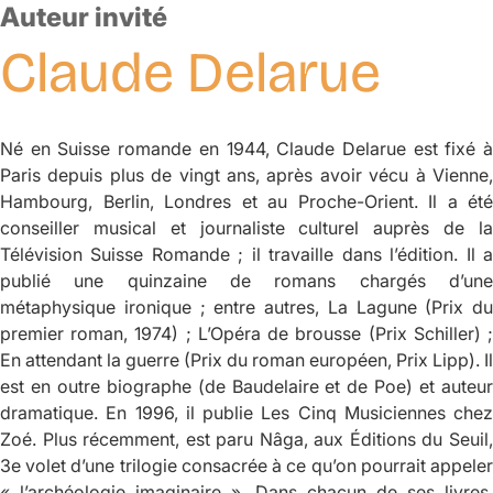
Auteur invité
Claude
Delarue
Né en Suisse romande en 1944, Claude Delarue est fixé à
Paris depuis plus de vingt ans, après avoir vécu à Vienne,
Hambourg, Berlin, Londres et au Proche-Orient. Il a été
conseiller musical et journaliste culturel auprès de la
Télévision Suisse Romande ; il travaille dans l’édition. Il a
publié une quinzaine de romans chargés d’une
métaphysique ironique ; entre autres,
La Lagune
(Prix du
premier roman, 1974) ;
L’Opéra de brousse
(Prix Schiller) 
En attendant la guerre
(Prix du roman européen, Prix Lipp). Il
est en outre biographe (de Baudelaire et de Poe) et auteur
dramatique. En 1996, il publie
Les Cinq Musiciennes
chez
Zoé. Plus récemment, est paru
Nâga
, aux Éditions du Seuil
3e volet d’une trilogie consacrée à ce qu’on pourrait appeler
« l’archéologie imaginaire ». Dans chacun de ses livres,