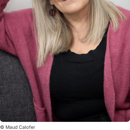
©
Maud Calofer