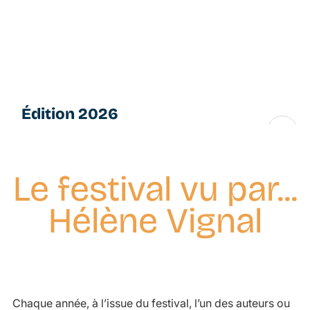
Aller
L
au
e
contenu
s
principal
P
e
ti
Édition 2026
t
e
16 → 28 novembre
s
F
Le festival vu par...
u
g
Hélène Vignal
u
e
s
Chaque année, à l’issue du festival, l’un des auteurs ou