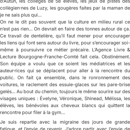
d’Autun, les collèges de 58 élèves, les jeux de pistes des
collègien·nes de Luzy, les gougères faites par la maman de
je ne sais plus qui…
On ne le dit pas souvent que la culture en milieu rural ce
n’est pas rien… On devrait en faire des tonnes autour de ça.
Ce travail de dentelière, qu’il faut mener pour encourager
les liens qui font sens autour du livre, pour s’encourager soi-
même à poursuivre ce métier précaire. L’Agence Livre &
Lecture Bourgogne-Franche-Comté fait cela. Obstinément.
Son équipe a voulu que ce soient les médiatrices et les
auteur·rices qui se déplacent pour aller à la rencontre du
public. On fait ça ensemble, dans le ronronnement des
voitures, le raclement des essuie-glaces sur les pare-brise
gelés… Au bout du chemin, toujours le même sourire sur des
visages uniques : Évelyne, Véronique, Shinead, Mélissa, les
élèves, les bénévoles aux cheveux blancs qui quittent la
rencontre pour filer à la gym…
Je suis repartie avec la migraine des jours de grande
fatigue, et l’envie de revenir. J’adore partir avec l’envie de