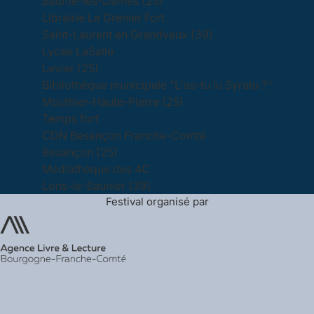
Baume-les-Dames (25)
Librairie Le Grenier Fort
Saint-Laurent en Grandvaux (39)
Lycée LaSalle
Levier (25)
Bibliothèque municipale "L'as-tu lu Syratu ?"
Mouthier-Haute-Pierre (25)
Temps fort
CDN Besançon Franche-Comté
Besançon (25)
Médiathèque des 4C
Lons-le-Saunier (39)
Festival organisé par