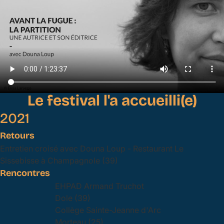
Le festival l'a accueilli(e)
2021
Retours
Entretien croisé avec Douna Loup - Restaurant Le
Sissebisse à Champagnole (39)
Rencontres
EHPAD Armand Truchot
Dole (39)
Collège Sainte-Jeanne d'Arc
Morteau (25)