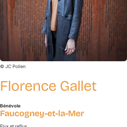
©
JC Polien
Florence Gallet
Bénévole
Faucogney-et-la-Mer
Flux et reflux