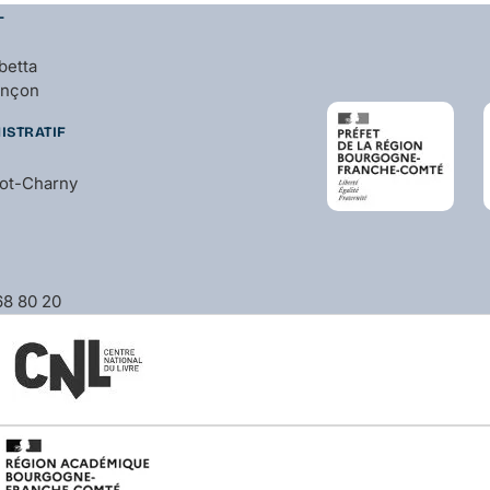
L
betta
ançon
ISTRATIF
bot-Charny
 68 80 20