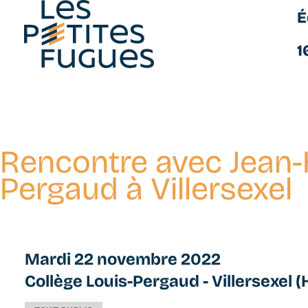
É
Les Petites Fugues
1
Rencontre avec Jean-
Aller
au
Pergaud à Villersexel
contenu
principal
Mardi 22 novembre 2022
Collège Louis-Pergaud - Villersexel 