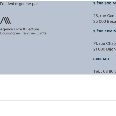
Festival organisé par
SIÈGE SOCIA
25, rue Gam
25 000 Bes
SIÈGE ADMIN
71, rue Cha
21 000 Dijon
CONTACT
Tél. : 03 80