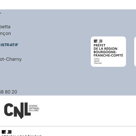
L
betta
ançon
ISTRATIF
bot-Charny
 68 80 20