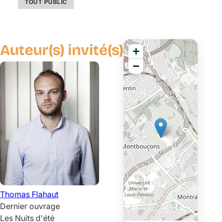
TOUT PUBLIC
Auteur(s) invité(s)
+
−
Thomas
Flahaut
Dernier ouvrage
Les Nuits d'été