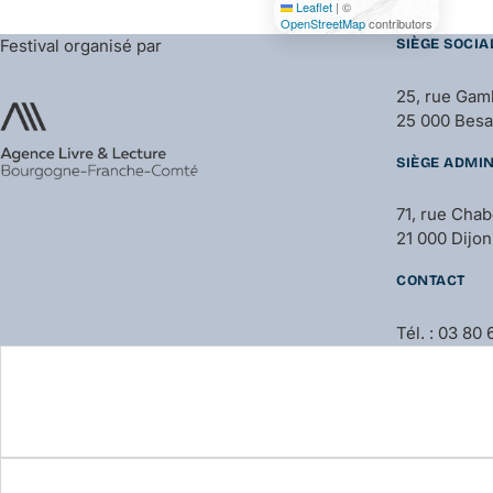
Leaflet
|
©
OpenStreetMap
contributors
Festival organisé par
SIÈGE SOCIA
25, rue Gam
25 000 Bes
SIÈGE ADMIN
71, rue Cha
21 000 Dijon
CONTACT
Tél. : 03 80