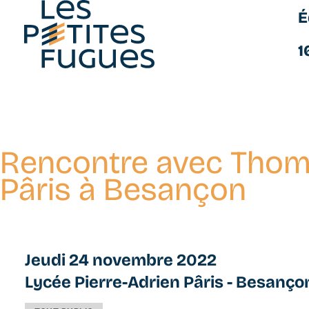
É
Les Petites Fugues
1
Rencontre avec Thoma
Aller
au
Pâris à Besançon
contenu
principal
Jeudi 24 novembre 2022
Lycée Pierre-Adrien Pâris - Besanço