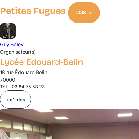
Petites Fugues
2018
Guy
Boley
Organisateur(s)
Lycée Édouard-Belin
18 rue Édouard Belin
70000
Tél. :
03 84 75 53 23
+ d'infos