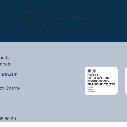
Lycée Pontarcher
Vesoul (70)
Médiathèque François Mitterrand
Temps fort
CDN Besançon Franche-Comté
Besançon (25)
L
betta
ançon
ISTRATIF
bot-Charny
 68 80 20