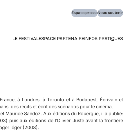
Navigation
Espace presse
Nous soutenir
secondaire
LE FESTIVAL
ESPACE PARTENAIRE
INFOS PRATIQUES
Navigation
principale
(home)
rance, à Londres, à Toronto et à Budapest. Écrivain et
omans, des récits et écrit des scénarios pour le cinéma.
d et Maurice Sandoz. Aux éditions du Rouergue, il a publié:
03) puis aux éditions de l’Olivier
Juste avant la frontière
ager léger
(2008).