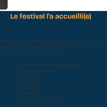
Le festival l'a accueilli(e)
e Porrentruy - Julien Bouissoux lit un extrait de "Une autre v
mps fort au CDN Besançon Franche-Comté
tes Fugues du 16 au 28 novembre 2015
Bibliothèque Cantonale jurassienne
Porrentruy (Suisse)
Lycée LaSalle
Levier (25)
Bibliothèque municipale Les Halles
Levier (25)
Lycée Pierre-Adrien Pâris
Besançon (25)