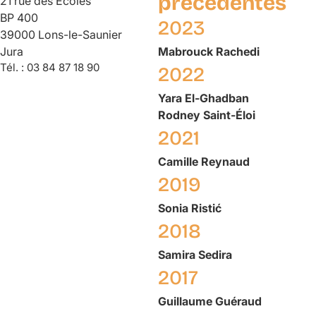
précédentes
21 rue des Écoles
BP 400
2023
39000 Lons-le-Saunier
Jura
Mabrouck
Rachedi
Tél. :
03 84 87 18 90
2022
Yara
El-Ghadban
Rodney
Saint-Éloi
2021
Camille
Reynaud
2019
Sonia
Ristić
2018
Samira
Sedira
2017
Guillaume
Guéraud